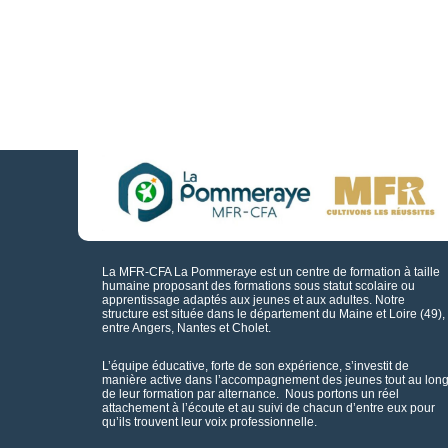
La MFR-CFA La Pommeraye est un centre de formation à taille
humaine proposant des formations sous statut scolaire ou
apprentissage adaptés aux jeunes et aux adultes. Notre
structure est située dans le département du Maine et Loire (49),
entre Angers, Nantes et Cholet.
L’équipe éducative, forte de son expérience, s’investit de
manière active dans l’accompagnement des jeunes tout au lon
de leur formation par alternance. Nous portons un réel
attachement à l’écoute et au suivi de chacun d’entre eux pour
qu’ils trouvent leur voix professionnelle.