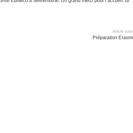
eprise Edilteco à Sèvremoine. Un grand merci pour l’accueil, la
Article suiv
Préparation Erasm