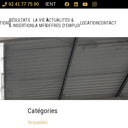
02 41 77 75 00
IENT
RÉSULTATS
LA VIE À
ACTUALITÉS &
TIONS
LOCATION
CONTACT
& INSERTION
LA MFR
OFFRES D’EMPLOI
Catégories
Actualités