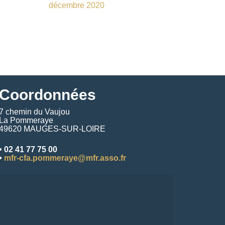
décembre 2020
Coordonnées
7 chemin du Vaujou
La Pommeraye
49620 MAUGES-SUR-LOIRE
• 02 41 77 75 00
•
mfr-cfa.pommeraye@mfr.asso.fr