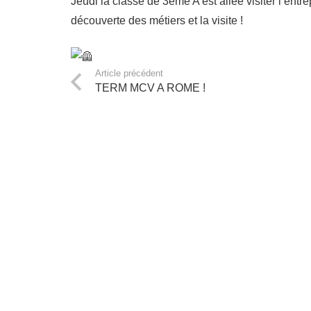
Jeudi la classe de 3ème A est allée visiter l’entr
découverte des métiers et la visite !
Article précédent
TERM MCV A ROME !