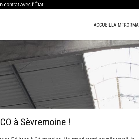
n contrat avec l’État
ACCUEIL
LA MFR
FORMA
TECO à Sèvremoine !